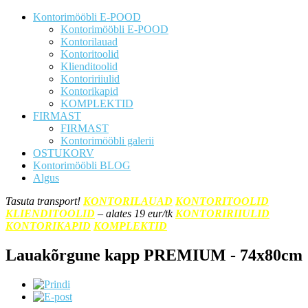
Kontorimööbli E-POOD
Kontorimööbli E-POOD
Kontorilauad
Kontoritoolid
Klienditoolid
Kontoririiulid
Kontorikapid
KOMPLEKTID
FIRMAST
FIRMAST
Kontorimööbli galerii
OSTUKORV
Kontorimööbli BLOG
Algus
Tasuta transport!
KONTORILAUAD
KONTORITOOLID
KLIENDITOOLID
– alates 19 eur/tk
KONTORIRIIULID
KONTORIKAPID
KOMPLEKTID
Lauakõrgune kapp PREMIUM - 74x80cm