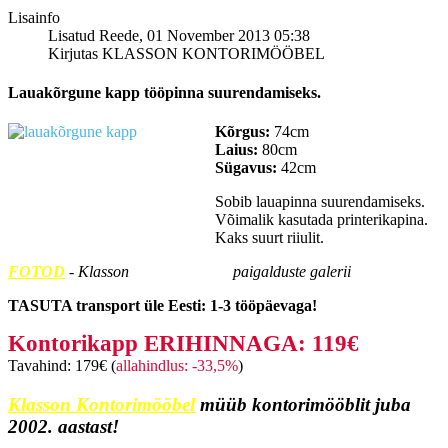
Lisainfo
Lisatud Reede, 01 November 2013 05:38
Kirjutas KLASSON KONTORIMÖÖBEL
Lauakõrgune kapp tööpinna suurendamiseks.
Kõrgus:
74cm
Laius:
80cm
Sügavus:
42cm
Sobib lauapinna suurendamiseks.
Võimalik kasutada printerikapina.
Kaks suurt riiulit.
FOTOD
- Klasson
Kontorimööbel
paigalduste galerii
TASUTA transport üle Eesti: 1-3 tööpäevaga!
Kontorikapp ERIHINNAGA: 119€
Tavahind: 179€ (
allahindlus: -33,5%
)
Klasson Kontorimööbel
müüb kontorimööblit juba
2002. aastast!