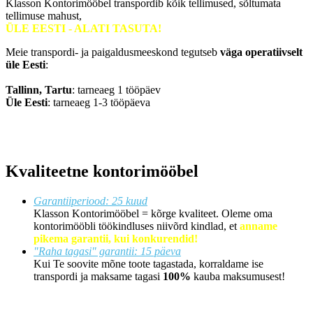
Klasson Kontorimööbel transpordib kõik tellimused, sõltumata
tellimuse mahust,
ÜLE EESTI - ALATI TASUTA!
Meie transpordi- ja paigaldusmeeskond tegutseb
väga operatiivselt
üle Eesti
:
Tallinn, Tartu
: tarneaeg 1 tööpäev
Üle Eesti
: tarneaeg 1-3 tööpäeva
Kvaliteetne kontorimööbel
Garantiiperiood: 25 kuud
Klasson Kontorimööbel = kõrge kvaliteet. Oleme oma
kontorimööbli töökindluses niivõrd kindlad, et
anname
pikema garantii, kui konkurendid!
"Raha tagasi" garantii: 15 päeva
Kui Te soovite mõne toote tagastada, korraldame ise
transpordi ja maksame tagasi
100%
kauba maksumusest!