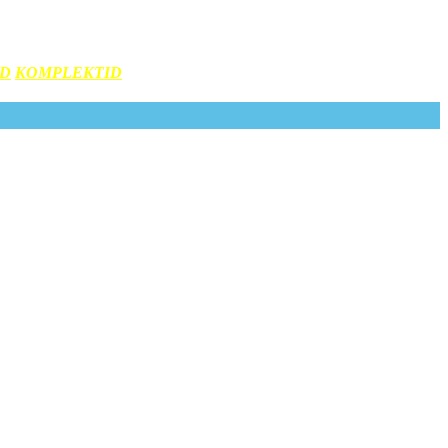
ID
KOMPLEKTID