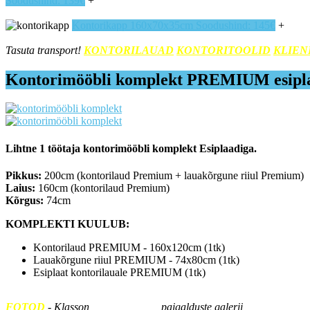
Soodushind: 139€
+
Kontorikapp 160x70x35cm Soodushind: 145€
+
Tasuta transport!
KONTORILAUAD
KONTORITOOLID
KLIEN
Kontorimööbli komplekt PREMIUM esipl
Lihtne 1 töötaja
kontorimööbli komplekt Esiplaadiga
.
Pikkus:
200cm (kontorilaud Premium + lauakõrgune riiul Premium)
Laius:
160cm (kontorilaud Premium)
Kõrgus:
74cm
KOMPLEKTI KUULUB:
Kontorilaud PREMIUM - 160x120cm (1tk)
Lauakõrgune riiul PREMIUM - 74x80cm (1tk)
Esiplaat kontorilauale PREMIUM (1tk)
FOTOD
- Klasson
Kontorimööbel
paigalduste galerii