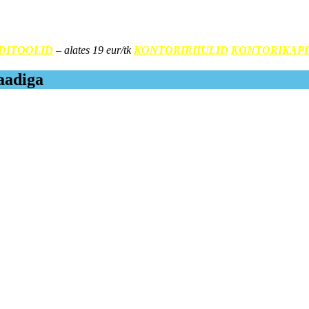
DITOOLID
– alates 19 eur/tk
KONTORIRIIULID
KONTORIKAP
aadiga