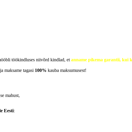
öbli töökindluses niivõrd kindlad, et
anname pikema garantii, kui 
i ja maksame tagasi
100%
kauba maksumusest!
use mahust,
le Eesti
: