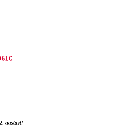
061€
. aastast!